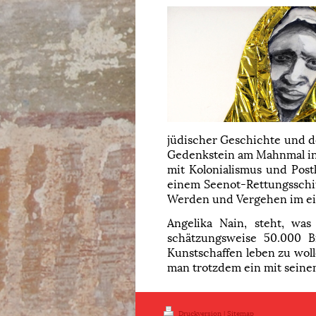
jüdischer Geschichte und d
Gedenkstein am Mahnmal in 
mit Kolonialismus und Post
einem Seenot-Rettungsschiff
Werden und Vergehen im ei
Angelika Nain, steht, wa
schätzungsweise 50.000 B
Kunstschaffen leben zu wol
man trotzdem ein mit seine
Druckversion
|
Sitemap