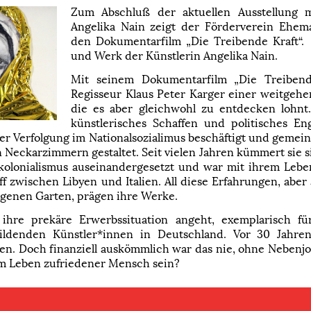
Zum Abschluß der aktuellen Ausstellung 
Angelika Nain zeigt der Förderverein Ehe
den Dokumentarfilm „Die Treibende Kraft“. 
und Werk der Künstlerin Angelika Nain.
Mit seinem Dokumentarfilm „Die Treibend
Regisseur Klaus Peter Karger einer weitgeh
die es aber gleichwohl zu entdecken lohnt.
künstlerisches Schaffen und politisches En
er Verfolgung im Nationalsozialimus beschäftigt und gemei
Neckarzimmern gestaltet. Seit vielen Jahren kümmert sie si
kolonialismus auseinandergesetzt und war mit ihrem Lebe
 zwischen Libyen und Italien. All diese Erfahrungen, aber
genen Garten, prägen ihre Werke.
s ihre prekäre Erwerbssituation angeht, exemplarisch f
ildenden Künstler*innen in Deutschland. Vor 30 Jahren
len. Doch finanziell auskömmlich war das nie, ohne Nebenjo
m Leben zufriedener Mensch sein?