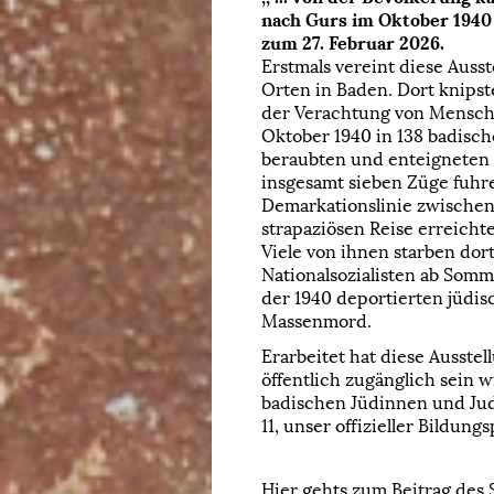
nach Gurs im Oktober 1940
zum 27. Februar 2026.
Erstmals vereint diese Ausst
Orten in Baden. Dort knipst
der Verachtung von Mensch u
Oktober 1940 in 138 badisc
beraubten und enteigneten 
insgesamt sieben Züge fuhre
Demarkationslinie zwischen
strapaziösen Reise erreich
Viele von ihnen starben dor
Nationalsozialisten ab Som
der 1940 deportierten jüdi
Massenmord.
Erarbeitet hat diese Ausste
öffentlich zugänglich sein 
badischen Jüdinnen und Jud
11, unser offizieller Bildung
Hier gehts zum Beitrag des