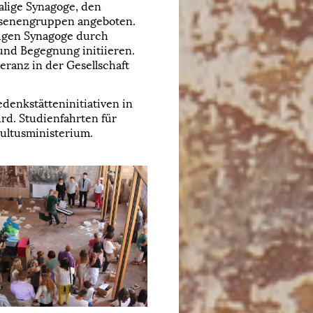
lige Synagoge, den
hsenengruppen angeboten.
ligen Synagoge durch
und Begegnung initiieren.
eranz in der Gesellschaft
denkstätteninitiativen in
rd. Studienfahrten für
ultusministerium.