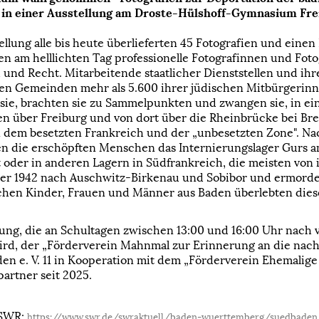
 in einer Ausstellung am Droste-Hülshoff-Gymnasium Frei
ellung alle bis heute überlieferten 45 Fotografien und einen
en am helllichten Tag professionelle Fotografinnen und Fot
nd Recht. Mitarbeitende staatlicher Dienststellen und ihre
hen Gemeinden mehr als 5.600 ihrer jüdischen Mitbürgerinn
sie, brachten sie zu Sammelpunkten und zwangen sie, in ein
n über Freiburg und von dort über die Rheinbrücke bei Breis
 dem besetzten Frankreich und der „unbesetzten Zone". Na
ten die erschöpften Menschen das Internierungslager Gurs 
t oder in anderen Lagern in Südfrankreich, die meisten von
mer 1942 nach Auschwitz-Birkenau und Sobibor und ermorde
schen Kinder, Frauen und Männer aus Baden überlebten die
llung, die an Schultagen zwischen 13:00 und 16:00 Uhr nac
wird, der „Förderverein Mahnmal zur Erinnerung an die nac
en e. V. 11 in Kooperation mit dem „Förderverein Ehemalige
spartner seit 2025.
 SWR:
https://www.swr.de/swraktuell/baden-wuerttemberg/suedbaden/