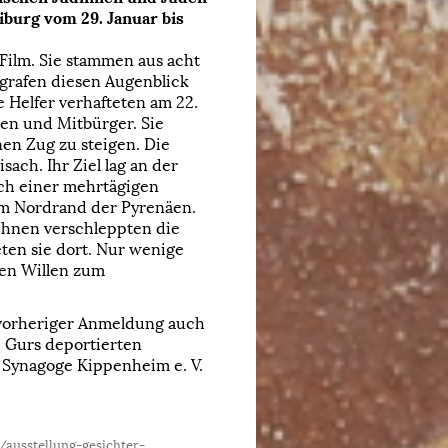
burg vom 29. Januar bis
 Film. Sie stammen aus acht
ografen diesen Augenblick
 Helfer verhafteten am 22.
en und Mitbürger. Sie
en Zug zu steigen. Die
ach. Ihr Ziel lag an der
ch einer mehrtägigen
am Nordrand der Pyrenäen.
 ihnen verschleppten die
ten sie dort. Nur wenige
sen Willen zum
h vorheriger Anmeldung auch
h Gurs deportierten
 Synagoge Kippenheim e. V.
ausstellung-gesichter-