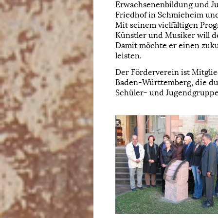
Erwachsenenbildung und Ju
Friedhof in Schmieheim un
Mit seinem vielfältigen Pr
Künstler und Musiker will 
Damit möchte er einen zukun
leisten.
Der Förderverein ist Mitgli
Baden-Württemberg, die durc
Schüler- und Jugendgruppe