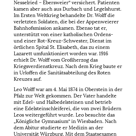
Nesselried – Ebersweier“ versichert. Patienten
kamen aber auch aus Durbach und Legelshurst.
Im Ersten Weltkrieg behandelte Dr. Wolff die
verletzten Soldaten, die bei der Appenweierer
Bahnhofsmission ankamen. Ebenso tat er,
unterstützt von einer katholischen Ordens-
und einer Rot-Kreuz-Schwester, Dienst im
örtlichen Spital St. Elisabeth, das zu einem
Lazarett umfunktioniert worden war. 1916
erhielt Dr. Wolff vom Großherzog das
Kriegsverdienstkreuz. Nach dem Krieg baute er
in Urloffen die Sanitätsabteilung des Roten
Kreuzes auf.
Leo Wolff war am 4. Mai 1874 in Oberstein in der
Pfalz zur Welt gekommen. Der Vater handelte
mit Edel- und Halbedelsteinen und betrieb
eine Edelsteinschleiferei, die von zwei Brüdern
Leos weitergeführt wurde. Leo besuchte das
„Königliche Gymnasium“ in Wiesbaden. Nach
dem Abitur studierte er Medizin an der
Universität Würzburg. Mit dem Staatsexamen