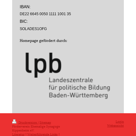
IBAN:
DE22 6645 0050 1111 1001 35
BIC:
SOLADES1OFG
Homepage gefördert durch:
Login
Druckversion
|
Sitemap
Webansicht
Förderverein Ehemalige Synagoge
Kippenheim e.V.
Literatur
I
Weiterführende Links
I