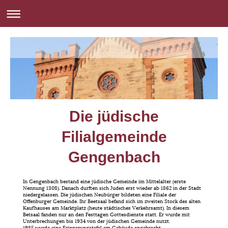
Die jüdische
Filialgemeinde
Gengenbach
In Gengenbach bestand eine jüdische Gemeinde im Mittelalter (erste
Nennung 1308). Danach durften sich Juden erst wieder ab 1862 in der Stadt
niedergelassen. Die jüdischen Neubürger bildeten eine Filiale der
Offenburger Gemeinde. Ihr Beetsaal befand sich im zweiten Stock des alten
Kaufhauses am Marktplatz (heute städtisches Verkehrsamt). In diesem
Betsaal fanden nur an den Festtagen Gottesdienste statt. Er wurde mit
Unterbrechungen bis 1934 von der jüdischen Gemeinde nutzt.
1985 wurde eine Erinnerungstafel am Gebäude angebracht.