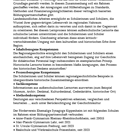
Grundlage gestellt werden. In diesem Zusammenhang soll ein Rahmen
geschaffen werden, der Anregungen und Hilfestellungen zu Standards,
Methoden und Finanzierungsmöglichkeiten dieser vertraglich basierten
Bildungspartnerschaften gibt.
Landeskundliches Arbeiten ermöglicht es Schülerinnen und Schülern, die
Wurzel ihrer gegenwärtigen Lebenswelt im regionalen Nahraum
aufzuspüren, sich selbst darin zu verorten und sich damit in der Gegenwart
zu orientieren. Bei diesem Lernprozess können außerschulische Lernorte das
schulische Lernen unterstützen und die Schülerinnen und Schüler
individuell fördern. Gleichzeitig erlernen diese einen kritisch-
wertschätzenden Umgang mit dem kulturellen und historischen Erbe ihrer
Region.
●
Inhaltsbezogene Kompetenzen
Die Regionalgeschichte ermöglicht den Schülerinnen und Schülern einen
anschaulichen, eng auf ihre Lebenswelt bezogenen Zugang zur Geschichte.
Ihr didaktisches Potenzial liegt insbesondere im exemplarischen Prinzip.
Historische Lernorte bieten in besonderem Maße Anregungen, den Prozess
des historischen Denkens anzustoßen.“
●
Prozessbezogene Kompetenzen
Die Schülerinnen und Schüler können regionalgeschichtliche Beispiele in
übergeordnete historische Zusammenhänge einordnen
●
Sachkompetenz
Informationen aus außerschulischen Lernorten auswerten (zum Beispiel
Museum, Archiv, Denkmal, Kulturdenkmal, Gedenkstätte, historischer Ort)
●
Methodenkompetenz
Deutungen aus verschiedenen Perspektiven erkennen, vergleichen und
beurteilen ..., auch unter Berücksichtigung der Geschichtskultur
Der Förderverein Ehemalige Synagoge Kippenheim ist mit folgenden Schulen
im Rahmen einer Bildungspartnerschaft verbunden:
● Anne-Frank-Gymnasium Rheinau-Rheinbischofsheim, seit 20015
● Max-Planck-Gymnasium Lahr, seit 2021
● St. Ursula-Gymnasium Freiburg, seit 2023
● Realschule und Werkrealschule Friesenheim, seit 2023