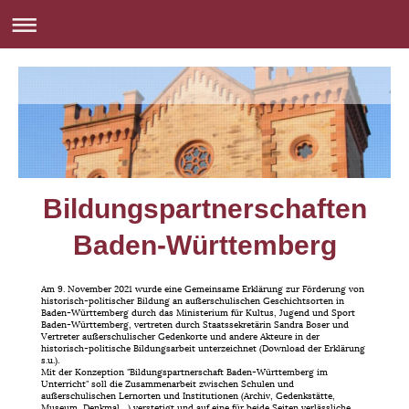
Bildungspartnerschaften
Baden-Württemberg
Am 9. November 2021 wurde eine Gemeinsame Erklärung zur Förderung von
historisch-politischer Bildung an außerschulischen Geschichtsorten in
Baden-Württemberg durch das Ministerium für Kultus, Jugend und Sport
Baden-Württemberg, vertreten durch Staatssekretärin Sandra Boser und
Vertreter außerschulischer Gedenkorte und andere Akteure in der
historisch-politische Bildungsarbeit unterzeichnet (Download der Erklärung
s.u.).
Mit der Konzeption "Bildungspartnerschaft Baden-Württemberg im
Unterricht" soll die Zusammenarbeit zwischen Schulen und
außerschulischen Lernorten und Institutionen (Archiv, Gedenkstätte,
Museum, Denkmal ...) verstetigt und auf eine für beide Seiten verlässliche