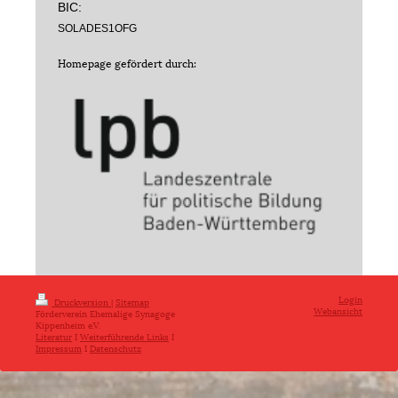
BIC:
SOLADES1OFG
Homepage gefördert durch:
Login
Druckversion
|
Sitemap
Webansicht
Förderverein Ehemalige Synagoge
Kippenheim e.V.
Literatur
I
Weiterführende Links
I
Impressum
I
Datenschutz