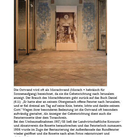
Die Ostwand wird oft als Misrachwand (Misrach = hebräisch für
Sonnenaufgang) bezeichnet, da sie die Gebetsrichtung nach Jerusalem
anzeigt. Der Brauch des Misrachfensters geht zurück auf das Buch Daniel
(6.11): „Er hatte aber an seinem Obergemach offene Fenster nach Jerusalem,
und er fiel dreimal am Tag auf seine Knie, betete, lobte und dankte seinem
Gott." Wegen ihrer besonderen Bedeutung ist die Ostwand oft besonders
aufwändig gestaltet, Als Anzeiger der Gebetsrichtung dient auch die
Fensterrosette über dem Toraschrein.
Bei den Umbaumaßnahmen 1957/58 ließ der Landwirtschaftliche Konsum-
und Absatzverein die Rosette herausbrechen und das Fensterloch zumauern.
1986 wurde im Zuge der Restaurierung der Außenfassade das Rundfenster
wieder geöffnet und die Rosette nach alten Fotos rekonstruiert und