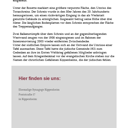
eingesetzt.
Unter der Rosette markiert eine größere verputzte Fläche, den Umriss des
Toraschreins. Der Schrein wurde in den 50er Jahren des 20. Jahrhunderts
herausgerissen, um einen rückwärtigen Eingang in das als Werkstatt
genutzte Gebäude zu ermöglichen. Insgesamt betrug seine Höhe über drei
Meter. Die länglichen Bodenplatten vor dem Schrein entsprechen der Fläche
des Treppenaufganges.
Zwei Balkenstümpfe über dem Schrein und an der gegenüberliegenden
Westwand zeugen von der 1956 eingezogenen und im Rahmen der
Innenrenovierung 2003 wieder entfernten Zwischendecke.
Unter der südlichen Empore lassen sich an der Ostwand die Umrisse einer
Tafel ausmachen. Diese Tafel hatte die jüdische Gemeinde 1921 zum
Gedenken an ihre im Ersten Weltkrieg gefallenen Mitglieder anbringen
lassen. Auf dem Kriegerdenkmal vor der evangelischen Kirche stehen nur die
Namen der christlichen Gefallenen Kippenheims, die der jüdischen fehlen.
Hier finden sie uns:
Ehemalige Synagoge Kippenheim
Poststraße 17
in Kippenheim: