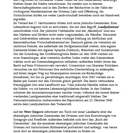
bleiben ihnen die Städte verschlossen. Sie siedeln nun in kleinen
Herrschaftsgebieten und in den Dörfern der Reichsritter in der Nähe der
wichtigsten Handelszentren der Ortenau Lahr und Offenburg. Als
Nichtchristen dürfen sie weder Landwirtschaft betreiben noch ein Handwerk
ergreifen.
Im Verlauf des 17. Jahrhunderts bilden sich erste jüdische Gemeinden. Eine
Lebensform beginnt sich zu entwickeln, die mit dem Begriff
„Landjudentum"
umschrieben wird. Der jüdische Viehhändler und der „Bändeljud" sind aus
den Märkten und Dörfern nicht mehr wegzudenken. Als Händler, Hausierer
und Geldverleiher nehmen sie eine wichtige Stellung im dörflichen und
kleinstädtischen Wirtschaftskreislauf ein. Dennoch galten sie weiterhin als
rechtlose Fremde, die außerhalb der Dorfgemeinschaft stehen, eine eigene
Gemeinde bilden mit eigener Sprache (Jiddisch), Bräuchen und Sozialsystem.
Mit der Gründung des Großherzogtums Baden im Jahr 1806 werden sie
zwar Staatsbürger, aber weiterhin durften Juden weder den Gemeinderat
wählen noch am Gemeindeeigentum teilhaben, außerdem bleibt ihnen das
Recht auf freie Wohnortswahl verwehrt. Unterstützt von liberalen Politikern
versuchen sie mit Petitionen ihre rechtliche Gleichstellung zu erkämpfen.
Auf ihrem langen Weg zur Emanzipation müssen sie Rückschläge
hinnehmen, bis hin zu gewalttätigen Anschlägen. Erst 1862 werden sie in
Baden per Gesetz mit den Christen gleich gestellt. Die damit verbundene
Freizügigkeit löst eine Landflucht aus. Viele jüdische Händler ziehen nun in
die Städte, wo sie bessere Lebensmöglichkeiten finden. In den Städten
schreitet der Assimilationsprozess rascher voran, während die immer kleiner
werdenden Landgemeinden eher traditionell eingestellt bleiben. Der
Nationalsozialismus insbesondere die Deportation am 22. Oktober 1940
setzte dem Landjudentum den Todesstoß.
Auf der
West-Empore
informiert ein Tisch mit einer Landkarte über die
ehemaligen jüdischen Gemeinden der Ortenau und ihre Einrichtungen wie
Synagoge und Friedhöfe. Außerdem befindet sich dort das „Buch der
Gemeinden", das die einzelnen ehemaligen jüdischen Gemeinden der
Ortenau mit historischem Bildmaterial portraitiert und aufzeigt, was heute
noch dort an ehemaligen jüdischen Gebäuden zu finden ist.